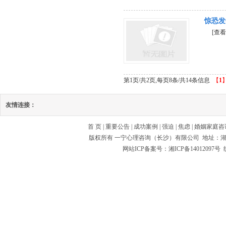
惊恐发
[查看
第1页/共2页,每页8条/共14条信息
【
1
友情连接：
首 页
|
重要公告
|
成功案例
|
强迫
|
焦虑
|
婚姻家庭咨
版权所有 一宁心理咨询（长沙）有限公司 地址：
网站ICP备案号：湘ICP备14012097号